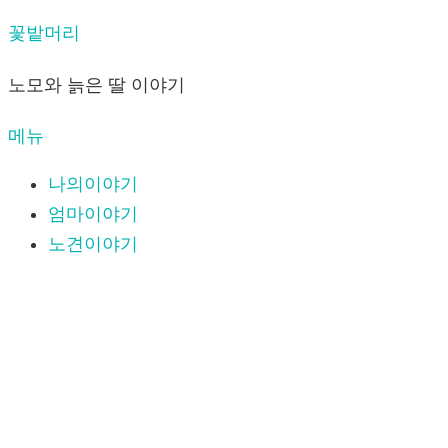
내
꽃밭머리
용
노모와 늙은 딸 이야기
으
로
메뉴
바
로
나의이야기
가
엄마이야기
기
노견이야기