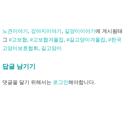
노견이야기
,
강아지이야기
,
길양이이야기
에 게시됨
태
그
#고보협
,
#고보협겨울집
,
#길고양이겨울집
,
#한국
고양이보호협회
,
길고양이
답글 남기기
댓글을 달기 위해서는
로그인
해야합니다.