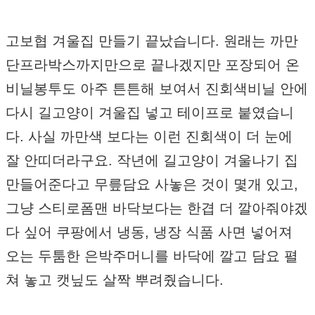
고보협 겨울집 만들기 끝났습니다. 원래는 까만
단프라박스까지만으로 끝나겠지만 포장되어 온
비닐봉투도 아주 튼튼해 보여서 진회색비닐 안에
다시 길고양이 겨울집 넣고 테이프로 붙였습니
다. 사실 까만색 보다는 이런 진회색이 더 눈에
잘 안띠더라구요. 작년에 길고양이 겨울나기 집
만들어준다고 무릎담요 사놓은 것이 몇개 있고,
그냥 스티로폼맨 바닥보다는 한겹 더 깔아줘야겠
다 싶어 쿠팡에서 냉동, 냉장 식품 사면 넣어져
오는 두툼한 은박주머니를 바닥에 깔고 담요 펼
쳐 놓고 캣닢도 살짝 뿌려줬습니다.