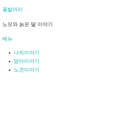
내
꽃밭머리
용
노모와 늙은 딸 이야기
으
로
메뉴
바
로
나의이야기
가
엄마이야기
기
노견이야기