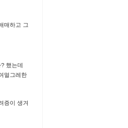
 애매하고 그
? 했는데
허여멀그레한
염려증이 생겨