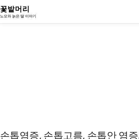
내
꽃밭머리
용
노모와 늙은 딸 이야기
으
로
바
로
가
기
손톱염증, 손톱고름, 손톱안 염증