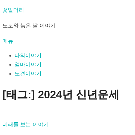
내
꽃밭머리
용
노모와 늙은 딸 이야기
으
로
메뉴
바
로
나의이야기
가
엄마이야기
기
노견이야기
[태그:]
2024년 신년운세
미래를 보는 이야기