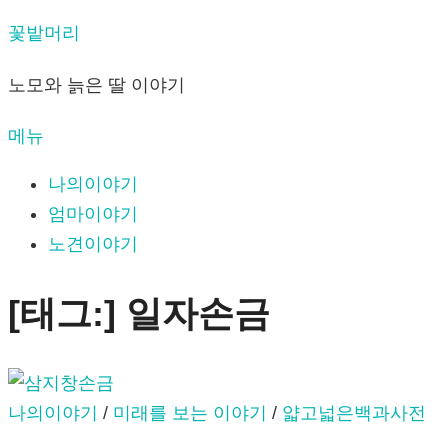
내
꽃밭머리
용
노모와 늙은 딸 이야기
으
로
메뉴
바
로
나의이야기
가
엄마이야기
기
노견이야기
[태그:]
일자손금
나의이야기
/
미래를 보는 이야기
/
얇고넓은백과사전