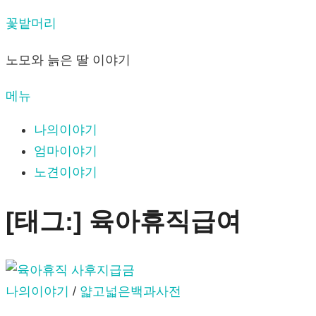
내
꽃밭머리
용
노모와 늙은 딸 이야기
으
로
메뉴
바
로
나의이야기
가
엄마이야기
기
노견이야기
[태그:]
육아휴직급여
나의이야기
/
얇고넓은백과사전