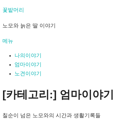
내
꽃밭머리
용
노모와 늙은 딸 이야기
으
로
메뉴
바
로
나의이야기
가
엄마이야기
기
노견이야기
[카테고리:]
엄마이야기
칠순이 넘은 노모와의 시간과 생활기록들