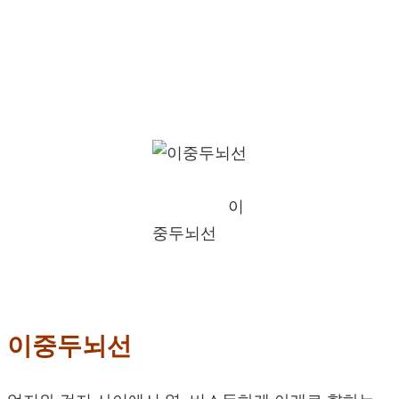
이
중두뇌선
이중두뇌선