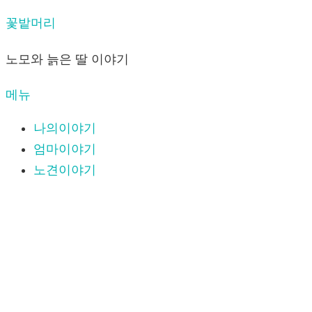
내
꽃밭머리
용
노모와 늙은 딸 이야기
으
로
메뉴
바
로
나의이야기
가
엄마이야기
기
노견이야기