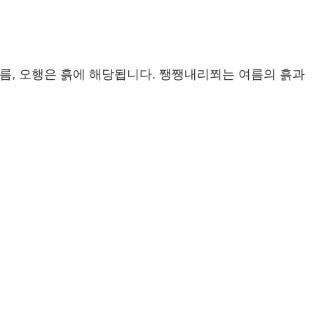
름, 오행은 흙에 해당됩니다. 쨍쨍내리쬐는 여름의 흙과