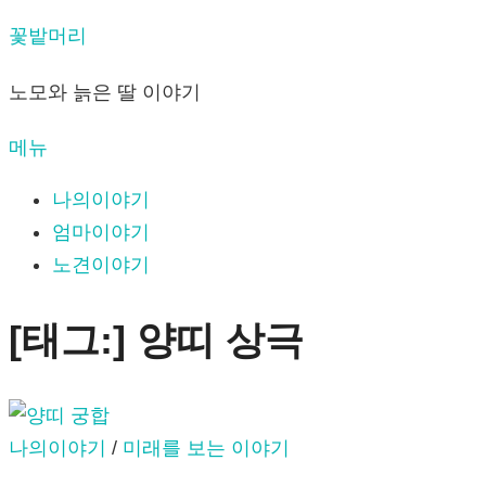
내
꽃밭머리
용
노모와 늙은 딸 이야기
으
로
메뉴
바
로
나의이야기
가
엄마이야기
기
노견이야기
[태그:]
양띠 상극
나의이야기
/
미래를 보는 이야기