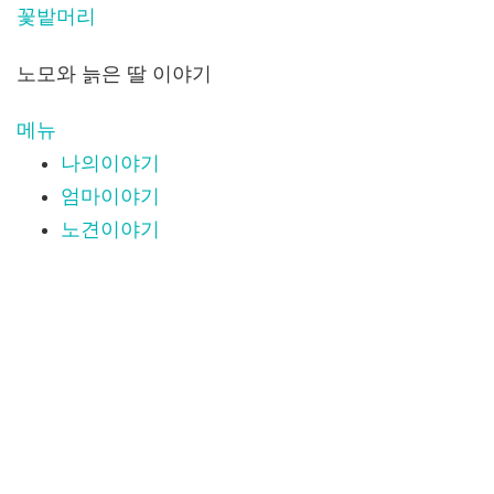
내
꽃밭머리
용
노모와 늙은 딸 이야기
으
로
메뉴
바
나의이야기
로
엄마이야기
가
노견이야기
기